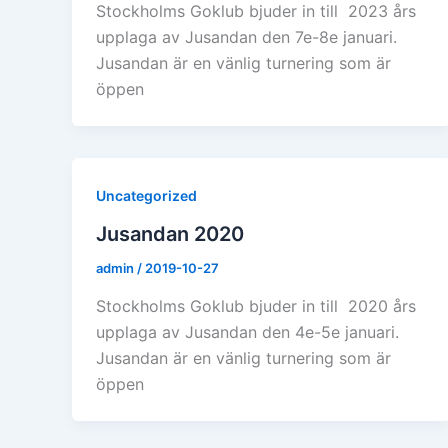
Stockholms Goklub bjuder in till 2023 års
upplaga av Jusandan den 7e-8e januari.
Jusandan är en vänlig turnering som är
öppen
Uncategorized
Jusandan 2020
admin
/
2019-10-27
Stockholms Goklub bjuder in till 2020 års
upplaga av Jusandan den 4e-5e januari.
Jusandan är en vänlig turnering som är
öppen