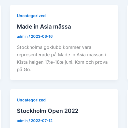
Uncategorized
Made in Asia mässa
admin
/
2023-06-16
Stockholms goklubb kommer vara
representerade på Made in Asia mässan i
Kista helgen 17:e-18:e juni. Kom och prova
på Go.
Uncategorized
Stockholm Open 2022
admin
/
2022-07-12