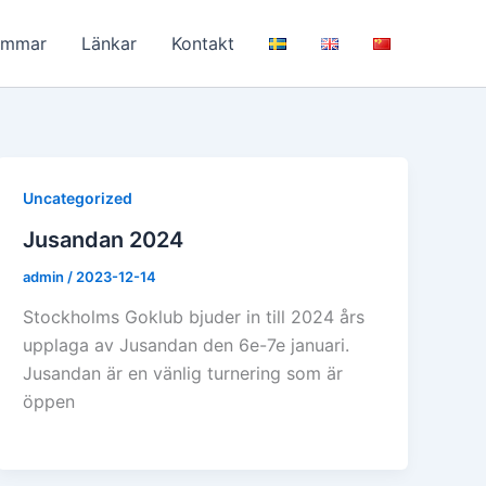
emmar
Länkar
Kontakt
Uncategorized
Jusandan 2024
admin
/
2023-12-14
Stockholms Goklub bjuder in till 2024 års
upplaga av Jusandan den 6e-7e januari.
Jusandan är en vänlig turnering som är
öppen