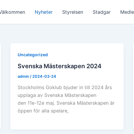
Välkommen
Nyheter
Styrelsen
Stadgar
Medl
Uncategorized
Svenska Mästerskapen 2024
admin
/
2024-03-24
Stockholms Goklub bjuder in till 2024 års
upplaga av Svenska Mästerskapen
den 11e-12e maj. Svenska Mästerskapen är
öppen för alla spelare,