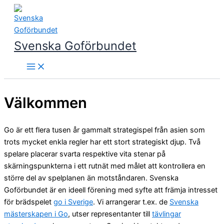
Hoppa
till
innehåll
Svenska Goförbundet
Välkommen
Go är ett flera tusen år gammalt strategispel från asien som
trots mycket enkla regler har ett stort strategiskt djup. Två
spelare placerar svarta respektive vita stenar på
skärningspunkterna i ett rutnät med målet att kontrollera en
större del av spelplanen än motståndaren. Svenska
Goförbundet är en ideell förening med syfte att främja intresset
för brädspelet
go i Sverige
. Vi arrangerar t.ex. de
Svenska
mästerskapen i Go
, utser representanter till
tävlingar