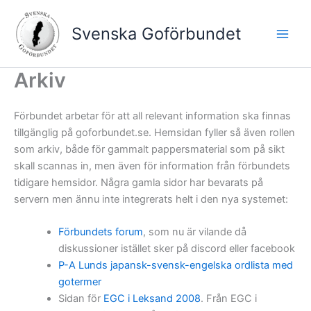
Hoppa
till
Svenska Goförbundet
innehåll
Arkiv
Förbundet arbetar för att all relevant information ska finnas
tillgänglig på goforbundet.se. Hemsidan fyller så även rollen
som arkiv, både för gammalt pappersmaterial som på sikt
skall scannas in, men även för information från förbundets
tidigare hemsidor. Några gamla sidor har bevarats på
servern men ännu inte integrerats helt i den nya systemet:
Förbundets forum
, som nu är vilande då
diskussioner istället sker på discord eller facebook
P-A Lunds japansk-svensk-engelska ordlista med
gotermer
Sidan för
EGC i Leksand 2008
. Från EGC i