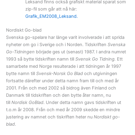
Leksand finns också grafiskt material sparat som
zip-fil som går att nå här:
Grafik_EM2008_Leksand.
Nordiskt Go-blad
Svenska go-spelare har länge varit involverade i att sprida
nyheter om go i Sverige och i Norden. Tidskriften
Svenska
Go-Tidningen
började ges ut (senast) 1987. I andra numret
1993 så bytte tidskriften namn till
Svensk Go Tidning.
Ett
samarbete med Norge resulterade i att tidningen år 1997
bytte namn till
Svensk-Norsk Go Blad
och utgivningen
fortsatte därefter under detta namn fram till och med år
2001. Från och med 2002 så bidrog även Finland och
Danmark till tidskriften och den bytte åter namn, nu
till
Nordisk GoBlad
. Under detta namn gavs tidskriften ut
t.o.m år 2008. Från och med år 2009 skedde en mindre
justering av namnet och tiskriften heter nu
Nordiskt go-
blad
.