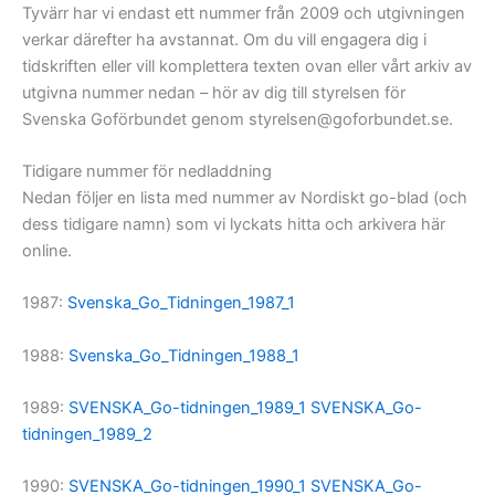
Tyvärr har vi endast ett nummer från 2009 och utgivningen
verkar därefter ha avstannat. Om du vill engagera dig i
tidskriften eller vill komplettera texten ovan eller vårt arkiv av
utgivna nummer nedan – hör av dig till styrelsen för
Svenska Goförbundet genom styrelsen@goforbundet.se.
Tidigare nummer för nedladdning
Nedan följer en lista med nummer av Nordiskt go-blad (och
dess tidigare namn) som vi lyckats hitta och arkivera här
online.
1987:
Svenska_Go_Tidningen_1987_1
1988:
Svenska_Go_Tidningen_1988_1
1989:
SVENSKA_Go-tidningen_1989_1
SVENSKA_Go-
tidningen_1989_2
1990:
SVENSKA_Go-tidningen_1990_1
SVENSKA_Go-