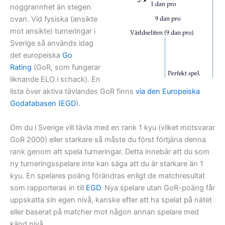
noggrannhet än stegen
ovan. Vid fysiska (ansikte
mot ansikte) turneringar i
Sverige så används idag
det europeiska
Go
Rating
(GoR, som fungerar
liknande ELO i schack). En
lista över aktiva tävlandes GoR finns
via den Europeiska
Godatabasen (EGD
).
Om du i Sverige vill tävla med en rank 1 kyu (vilket motsvarar
GoR 2000) eller starkare så måste du först förtjäna denna
rank genom att spela turneringar. Detta innebär att du som
ny turneringsspelare inte kan säga att du är starkare än 1
kyu. En spelares poäng förändras enligt de matchresultat
som rapporteras in till
EGD
. Nya spelare utan GoR-poäng får
uppskatta sin egen nivå, kanske efter att ha spelat på nätet
eller baserat på matcher mot någon annan spelare med
känd nivå.