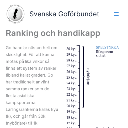
Hoppa
till
Svenska Goförbundet
innehåll
Ranking och handikapp
Go handlar nästan helt om
skicklighet. För att kunna
mötas på lika villkor så
finns ett system av ranker
(ibland kallat grader). Go
har traditionellt använt
samma ranker som de
flesta asiatiska
kampsporterna.
Lärlingsrankerna kallas kyu
(k), och går från 30k
(nybörjare) till 1k.