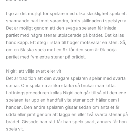
I go är det möjligt för spelare med olika skicklighet spela ett
spännande parti mot varandra, trots skillnaden i spelstyrka.
Det är möjligt genom att den svaga spelaren får inleda
partiet med några stenar utplacerade på brädet. Det kallas
handikapp. Ett steg i listan till höger motsvarar en sten. Så,
om en 5k ska spela mot en 9k får den som är 9k börja
partiet med fyra extra stenar på brädet.
Nigiri: att välja svart eller vit
Det är tradition att den svagare spelaren spelar med svarta
stenar. Om spelarna är lika starka så brukar man lotta.
Lottningsproceduren kallas Nigiri och går till så att den ene
spelaren tar upp en handfull vita stenar och håller dem i
handen. Den andre spelaren gissar sedan om antalet är
udda eller jämt genom att lägga en eller två svarta stenar på
brädet. Gissade han rätt får han spela svart, annars får han
spela vit.