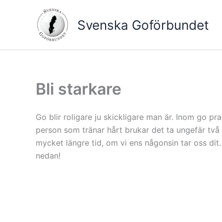
Hoppa
till
Svenska Goförbundet
innehåll
Bli starkare
Go blir roligare ju skickligare man är. Inom go pr
person som tränar hårt brukar det ta ungefär två å
mycket längre tid, om vi ens någonsin tar oss dit.
nedan!