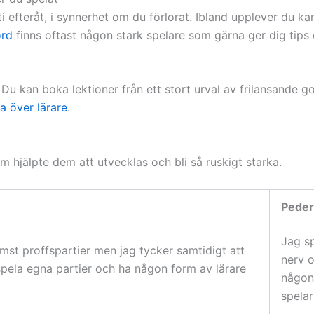
arti efteråt, i synnerhet om du förlorat. Ibland upplever du 
ord
finns oftast någon stark spelare som gärna ger dig tips
er. Du kan boka lektioner från ett stort urval av frilansande g
ta över lärare
.
m hjälpte dem att utvecklas och bli så ruskigt starka.
Peder
Jag sp
ämst proffspartier men jag tycker samtidigt att
nerv o
 spela egna partier och ha någon form av lärare
någon 
spela