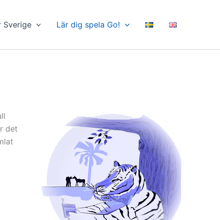
r Sverige
Lär dig spela Go!
ll
r det
mlat