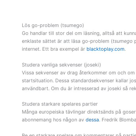
Lös go-problem (tsumego)
Go handlar till stor del om läsning, alltså att kun
enklaste sättet är att läsa go-problem (
tsumego
p
internet. Ett bra exempel är
blacktoplay.com
.
Studera vanliga sekvenser (joseki)
Vissa sekvenser av drag återkommer om och om ige
startsituation. Dessa standardsekvenser kallar jo
användbart. Om du är intresserad av joseki så re
Studera starkare spelares partier
Många europeiska tävlingar direktsänds på gose
abonnemang hos någon av
dessa
. Fredrik Blomb
Be en starkare spelare om kommentarer på partie