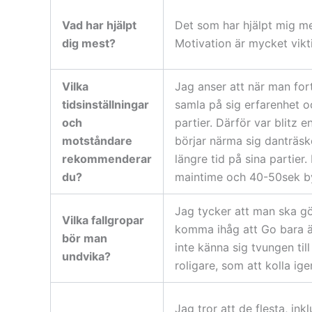
Vad har hjälpt
Det som har hjälpt mig mest
dig mest?
Motivation är mycket vikti
Vilka
Jag anser att när man for
tidsinställningar
samla på sig erfarenhet 
och
partier. Därför var blitz 
motståndare
börjar närma sig danträske
rekommenderar
längre tid på sina partier
du?
maintime och 40-50sek b
Jag tycker att man ska g
Vilka fallgropar
komma ihåg att Go bara ä
bör man
inte känna sig tvungen til
undvika?
roligare, som att kolla ige
Jag tror att de flesta, ink