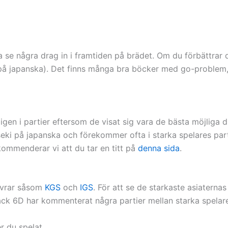
na se några drag in i framtiden på brädet. Om du förbättrar d
å japanska). Det finns många bra böcker med go-problem,
n i partier eftersom de visat sig vara de bästa möjliga dra
seki på japanska och förekommer ofta i starka spelares par
kommenderar vi att du tar en titt på
denna sida
.
rvrar såsom
KGS
och
IGS
. För att se de starkaste asiaterna
ack 6D har kommenterat några partier mellan starka spelar
r du spelat