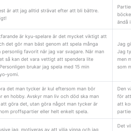
Partie
 är att jag alltid strävat efter att bli bättre.
böcke
gt!
ändå i
tfarande är kyu-spelare är det mycket viktigt att
och det gör man bäst genom att spela många
Jag gi
en personlig favorit när jag var svagare. När man
Jag ty
t så kan det vara vettigt att spendera lite
men m
. Personligen brukar jag spela med 15 min
som m
yo-yomi.
öra det man tycker är kul eftersom man bör
Den vä
r en hobby. Avskyr man liv och död ska man
för at
l att göra det, utan göra något man tycker är
att k
nom proffspartier eller helt enkelt spela.
partie
Det vi
lusive jag, motiveras av att vilja vinna och jag