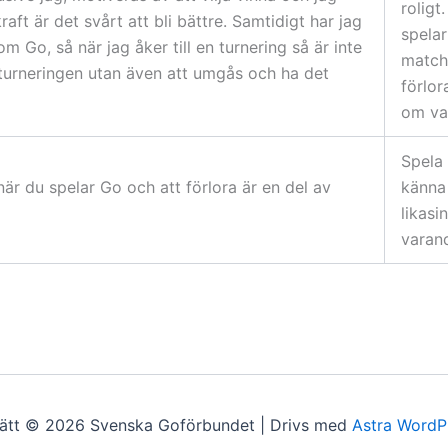
roligt
aft är det svårt att bli bättre. Samtidigt har jag
spelar
 Go, så när jag åker till en turnering så är inte
match
 turneringen utan även att umgås och ha det
förlor
om va
Spela 
 när du spelar Go och att förlora är en del av
känna 
likas
varand
ätt © 2026 Svenska Goförbundet | Drivs med
Astra WordP