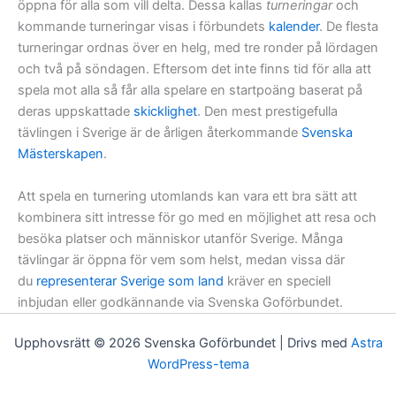
öppna för alla som vill delta. Dessa kallas
turneringar
och
kommande turneringar visas i förbundets
kalender
. De flesta
turneringar ordnas över en helg, med tre ronder på lördagen
och två på söndagen. Eftersom det inte finns tid för alla att
spela mot alla så får alla spelare en startpoäng baserat på
deras uppskattade
skicklighet
. Den mest prestigefulla
tävlingen i Sverige är de årligen återkommande
Svenska
Mästerskapen
.
Att spela en turnering utomlands kan vara ett bra sätt att
kombinera sitt intresse för go med en möjlighet att resa och
besöka platser och människor utanför Sverige. Många
tävlingar är öppna för vem som helst, medan vissa där
du
representerar Sverige som land
kräver en speciell
inbjudan eller godkännande via Svenska Goförbundet.
Upphovsrätt © 2026 Svenska Goförbundet | Drivs med
Astra
WordPress-tema