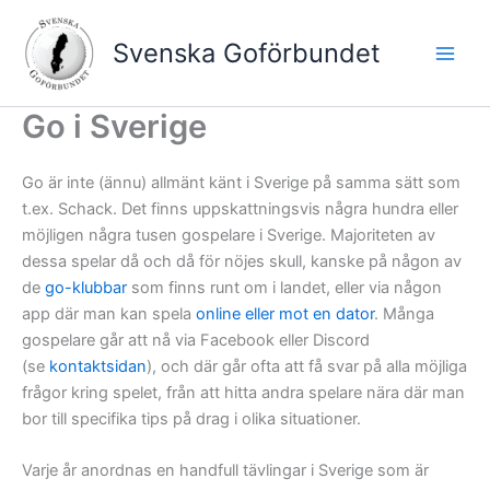
Hoppa
till
Svenska Goförbundet
innehåll
Go i Sverige
Go är inte (ännu) allmänt känt i Sverige på samma sätt som
t.ex. Schack. Det finns uppskattningsvis några hundra eller
möjligen några tusen gospelare i Sverige. Majoriteten av
dessa spelar då och då för nöjes skull, kanske på någon av
de
go-klubbar
som finns runt om i landet, eller via någon
app där man kan spela
online eller mot en dator
. Många
gospelare går att nå via Facebook eller Discord
(se
kontaktsidan
), och där går ofta att få svar på alla möjliga
frågor kring spelet, från att hitta andra spelare nära där man
bor till specifika tips på drag i olika situationer.
Varje år anordnas en handfull tävlingar i Sverige som är