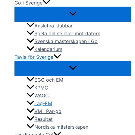
Go i Sverige
Anslutna klubbar
Spela online eller mot datorn
Svenska mästerskapen i Go
Kalendarium
Tävla för Sverige
EGC och EM
KPMC
WAGC
Lag-EM
VM i Par-go
Resultat
Nordiska mästerskapen
Lär dig spela Go!