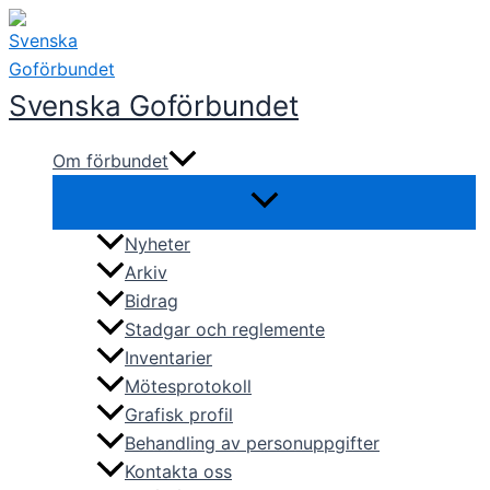
Hoppa
till
innehåll
Svenska Goförbundet
Om förbundet
Nyheter
Arkiv
Bidrag
Stadgar och reglemente
Inventarier
Mötesprotokoll
Grafisk profil
Behandling av personuppgifter
Kontakta oss