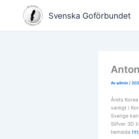
Hoppa
till
Svenska Goförbundet
innehåll
Anton
Av
admin
/
202
Årets Korea
vanligt i K
Sverige kan
Silfver 3D t
hemsida
htt