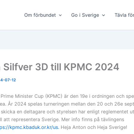
Om förbundet
Go i Sverige
Tävla fö
 Silfver 3D till KPMC 2024
4-07-12
 Prime Minister Cup (KPMC) är den 19e i ordningen och sp
orea. År 2024 spelas turneringen mellan den 20 och 26e sep
 skicka en deltagare och styrelsen har enligt reglementet u
ill att representera Sverige. Mer info finns på tävlingens
ps://kpmc.kbaduk.or.kr/us.
Heja Anton och Heja Sverige!