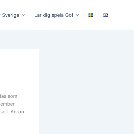
r Sverige
Lär dig spela Go!
elas som
tember.
tsett Anton